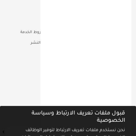
من نحن؟
شركاء النجاح
خدماتنا
المطبوعات
فريقنا
إتصل بنا
أعمالنا
الخصوصية وشروط الخدمة
مؤتمرات
حقوق التأليف والنشر
تواصل معنا عبر
ص.ب 90810 دبـــي الامــارات
00971-555-18-60-60
info@miq.ae
نشرة أخبارنا
قبول ملفات تعريف الارتباط وسياسة
اشترك في نشرة الأخبار ليصلك كل جديد
الخصوصية
نحن نستخدم ملفات تعريف الارتباط لتوفير الوظائف