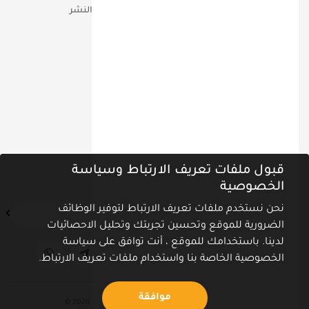
مؤتمرات
حقوق التأليف والنشر
تواصل معنا عبر
ص.ب 90810 دبـــي الامــارات
00971-555-18-60-60
info@miq.ae
نشرة أخبارنا
قبول ملفات تعريف الارتباط وسياسة
اشترك في نشرة الأخبار ليصلك كل جديد
الخصوصية
نحن نستخدم ملفات تعريف الارتباط لتوفير الوظائف
الضرورية للموقع وتحسين تجربتك وتحليل الاحصائيات
لدينا. باستخدامك للموقع ، أنت توافق على سياسة
الخصوصية الخاصة بنا واستخدام ملفات تعريف الارتباط.
موافقة
كل الحقوق محفوظة معهد المستقبل للجودة 2026 ©