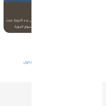
يرجى ارسال صوره
info@MiQ.ae
او
00971555186060
التحويل بالبريد
بالواتس
الالكتروني
اب
يرجى ملاحظه انه يجب دفع الرسوم كامله قبل بدء الدورة حيث
ستهمل اي طلبات للتسجيل غير مصحوبه برسوم الدورة
تسجيل حساب
لديك حساب من قبل؟
تسجيل الدخول
روابط هامة
من نحن؟
شركاء النجاح