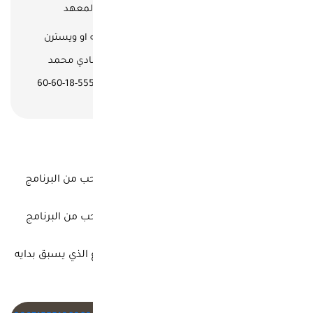
الدفع بإستخدام PayPal
نقدي لدى المعهد
تحويل مصرفي مباشر على الانصاري للصرافه او ويسترن
يونون بدبي (داخل الامارات) باسم المدير : شادي محمد
سليمان سليمان شلبي - تلفون رقم 00971-555-18-60-60
قيمه تحديد المستوى غير قابله للاسترداد
يسترد العميل 50% من المصروفات اذا انسحب من البرنامج
قبل البدء باسبوعين على الاقل
يسترد العميل 25% من المصروفات اذا انسحب من البرنامج
قبل البدء باسبوع
لا يمكن استرداد اي مبالغ ماليه خلال الاسبوع الذي يسبق بدايه
البرنامج