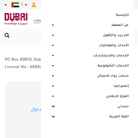
|
|
|
|
|
الرئيسية
عن المعهد
التدريب والتأهيل
القائمة الرئيسية
الأحداث والفعاليات
الخدمات والإستشارات
PO Box 90810, Dubai, UAE
الخدمات التكنولوجية
License No.: 668823 - Dubai
خدمات رواد الاعمال
إنضم إلينا
إستمارة تسجيل
المركز الإعلامي
حسابي
لديك حساب من قبل؟
تسجيل الدخول
اللغة العربية