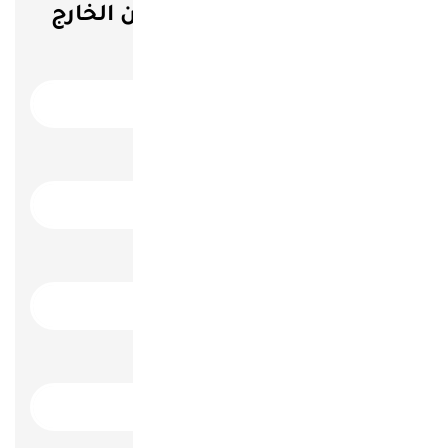
بيانات الاقامه للقادمين من الخارج
اسم الفندق
رقم الغرفة
قادم من
تاريخ الوصول