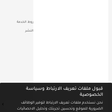
خدماتنا
المطبوعات
فريقنا
إتصل بنا
أعمالنا
الخصوصية وشروط الخدمة
مؤتمرات
حقوق التأليف والنشر
تواصل معنا عبر
ص.ب 90810 دبـــي الامــارات
00971-555-18-60-60
info@miq.ae
نشرة أخبارنا
قبول ملفات تعريف الارتباط وسياسة
اشترك في نشرة الأخبار ليصلك كل جديد
الخصوصية
نحن نستخدم ملفات تعريف الارتباط لتوفير الوظائف
الضرورية للموقع وتحسين تجربتك وتحليل الاحصائيات