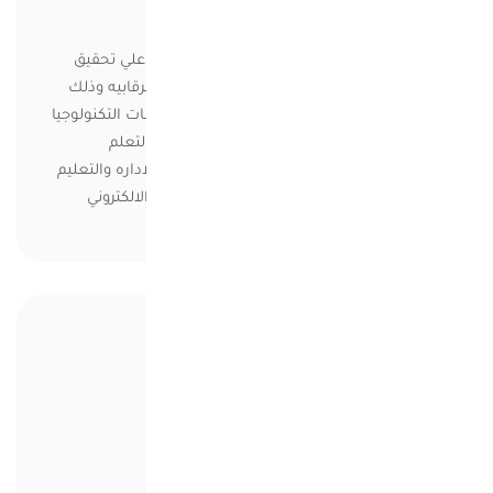
حول هذا المؤتمر
تاتي اهميه هذا المؤتمر في مساعده المدرسه علي تحقيق
اعلي المستويات في التقييم من قبل الاجهزه الرقابيه وذلك
من خلال التطبيق والتدريب العملي علي ممارسات التكنولوجيا
القرن 21 في مجالت التقييم والقياده والتعليم والتعلم
واكتساب المهارات التكنولوجيه والرقميه في الاداره والتعليم
والتعلم وكذلك التدريب علي ممارسات التقييم الالكتروني
1500 $
18 ساعة
المدة
2019-01-02 - 2018-11-03