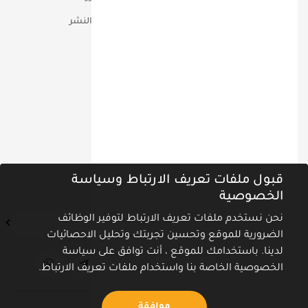
مؤتمرات
حقوق التأليف والنشر
تواصل معنا عبر
ص.ب 90810 دبـــي الامــارات
00971-555-18-60-60
info@miq.ae
نشرة أخبارنا
قبول ملفات تعريف الارتباط وسياسة
اشترك في نشرة الأخبار ليصلك كل جديد
الخصوصية
نحن نستخدم ملفات تعريف الارتباط لتوفير الوظائف
الضرورية للموقع وتحسين تجربتك وتحليل الاحصائيات
لدينا. باستخدامك للموقع ، أنت توافق على سياسة
الخصوصية الخاصة بنا واستخدام ملفات تعريف الارتباط.
موافقة