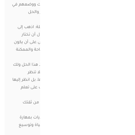
خلال العصف الذهني وطرح أي فكرة تخطر ببالك ووضعهم في
قائمة سوف يساعدك ذلك على الوصول للقرار والحل
المناسب.
4- اختر أكثر الحلول الملائمة للخروج من المشكلة: اذهب إلى
قائمة الحلول والأفكار التي طرحتها سابقا، وحاول أن تختار
الحل الذي تجد أنه أفضل حل للمشكلة واحرص على أن يكون
قابلا للتنفيذ من خلال الخيارات والإمكانيات المتاحة والممكنة
لديك.
5- قم باتخاذ الاجراءات المناسبة للبدء في تنفيذ هذا الحل ولك
أن تعرف أن كل مشكلة وإن عظمت لها حل، فلا تنظر
للمشاكل على أنها عقبات لا يمكن التغلب عليها، بل انظر إليها
على أنها فرص لكي تقوم بتمرين عقلك ونفسك على تعلم
كيفية طرح الحلول وتطبيقها بشكل سليم.
– واعلم أن نجاحك في حل المشكلة سوف يزيد من ثقتك
بنفسك وتقديرك لذاتك.
– والتفكير النقدي لا يساعدنا على مواجهة التحديات بمهارة
فحسب، بل يساعدنا أيضا على زيادة خبراتنا بالحياة وتوسيع
مداركنا.