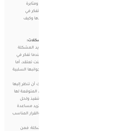
والمنطقي لحل المشكلات يتطلب وقتا وجهدا ومثابرة
وممارسة مستمرة، لتكون على درجة وعي حين تفكر في
مشكلة ما أي الخطوات هي التي ينبغي أن تتخذها وكيف
تطبقها
خطوات التفكير النقدي المتعلقة بحل المشكلات:
1-حدد المشكلة:حيث أن الخطوة الأولى هو تحديد المشكلة
والتأكد من وجودها فعليا لأنه معظم الأوقات عندما تفكر في
مشكلة ما تجد أنه ليس لها وجود حقيقي كما كنت تعتقد، أما
إذا كان هناك مشكلة حقيقية فعليك أن تحدد جوانبها السلبية
والإيجابية بالضبط بشكل صحيح.
2- تحليل المشكلة: بعد أن تحدد المشكلة عليك أن تنظر إليها
من زوايا مختلفة وأن تضع مجموعة من الحلول المتوقعة لها
ثم تقرر هل كل حل من هذه الحلول قابل حقا للتنفيذ ولحل
المشكلة؟ وهل يمكنك القيام بحلها وحدك أم تريد مساعدة
شخص آخر؟ وبذلك يمكنك الوصول إلى الحل والقرار المناسب
سريعا.
3- طرح الأفكار التي يمكنك بها الخروج من المشكلة: فمن