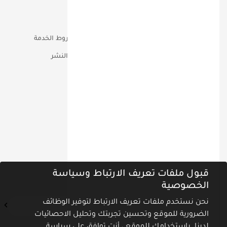
خدماتنا
المطبوعات
فريقنا
إتصل بنا
أعمالنا
الخصوصية وشروط الخدمة
مؤتمرات
حقوق التأليف والنشر
تواصل معنا عبر
ص.ب 90810 دبـــي الامــارات
00971-555-18-60-60
info@miq.ae
نشرة أخبارنا
قبول ملفات تعريف الارتباط وسياسة
اشترك في نشرة الأخبار ليصلك كل جديد
الخصوصية
نحن نستخدم ملفات تعريف الارتباط لتوفير الوظائف
الضرورية للموقع وتحسين تجربتك وتحليل الاحصائيات