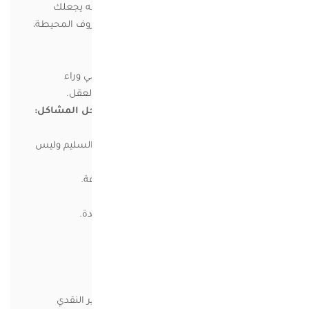
من أهم نتائج تعلم مهارات التفكير النقدي هو أنه يجعلك
تشعر بأن لديك القدرة على السيطرة على الظروف المحيطة،
وتحسين القدرة على صنع القرار.
كما أنك تصبح ذا مقدرة على عدم الانجراف الكلي وراء
مشاعرك بل تجعل لديك توازن بين العاطفة والعقل.
كيف تستخدم استراتيجية التفكير النقدي لحل المشاكل:
حل المشكلات يكون عندما:
1- يكون الاعتماد على التفكير المنطقي العقلي السليم وليس
على العاطفة.
2- الأخذ في الاعتبار جميع وجهات النظر المختلفة.
3- القدرة على التفسير للمواقف المحيطة.
4- قبول الآراء والاستنتاجات والتفسيرات الجديدة.
5- القابلية لإعادة تقييم المعلومات.
6- عدم وجود تحيز لأي شخص أو نظام.
7- النظر في جميع الاحتمالات المتوقعة.
8- تجنب الحكم المتسرع على الأمور.
ومثل أي مهارة، فإن تعلم واتقان مهارات التفكير النقدي