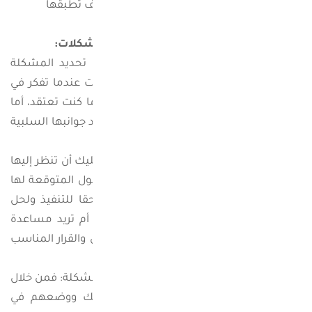
ما أي الخطوات هي التي ينبغي أن تتخذها وكيف تطبقها
خطوات التفكير النقدي المتعلقة بحل المشكلات:
1-حدد المشكلة:حيث أن الخطوة الأولى هو تحديد المشكلة
والتأكد من وجودها فعليا لأنه معظم الأوقات عندما تفكر في
مشكلة ما تجد أنه ليس لها وجود حقيقي كما كنت تعتقد، أما
إذا كان هناك مشكلة حقيقية فعليك أن تحدد جوانبها السلبية
والإيجابية بالضبط بشكل صحيح.
2- تحليل المشكلة: بعد أن تحدد المشكلة عليك أن تنظر إليها
من زوايا مختلفة وأن تضع مجموعة من الحلول المتوقعة لها
ثم تقرر هل كل حل من هذه الحلول قابل حقا للتنفيذ ولحل
المشكلة؟ وهل يمكنك القيام بحلها وحدك أم تريد مساعدة
شخص آخر؟ وبذلك يمكنك الوصول إلى الحل والقرار المناسب
سريعا.
3- طرح الأفكار التي يمكنك بها الخروج من المشكلة: فمن خلال
العصف الذهني وطرح أي فكرة تخطر ببالك ووضعهم في