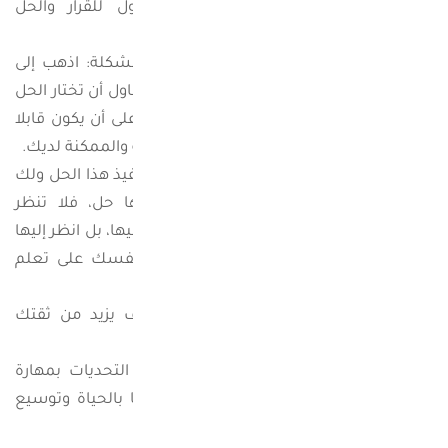
قائمة سوف يساعدك ذلك على الوصول للقرار والحل
المناسب.
4- اختر أكثر الحلول الملائمة للخروج من المشكلة: اذهب إلى
قائمة الحلول والأفكار التي طرحتها سابقا، وحاول أن تختار الحل
الذي تجد أنه أفضل حل للمشكلة واحرص على أن يكون قابلا
للتنفيذ من خلال الخيارات والإمكانيات المتاحة والممكنة لديك.
5- قم باتخاذ الاجراءات المناسبة للبدء في تنفيذ هذا الحل ولك
أن تعرف أن كل مشكلة وإن عظمت لها حل، فلا تنظر
للمشاكل على أنها عقبات لا يمكن التغلب عليها، بل انظر إليها
على أنها فرص لكي تقوم بتمرين عقلك ونفسك على تعلم
كيفية طرح الحلول وتطبيقها بشكل سليم.
– واعلم أن نجاحك في حل المشكلة سوف يزيد من ثقتك
بنفسك وتقديرك لذاتك.
– والتفكير النقدي لا يساعدنا على مواجهة التحديات بمهارة
فحسب، بل يساعدنا أيضا على زيادة خبراتنا بالحياة وتوسيع
مداركنا.