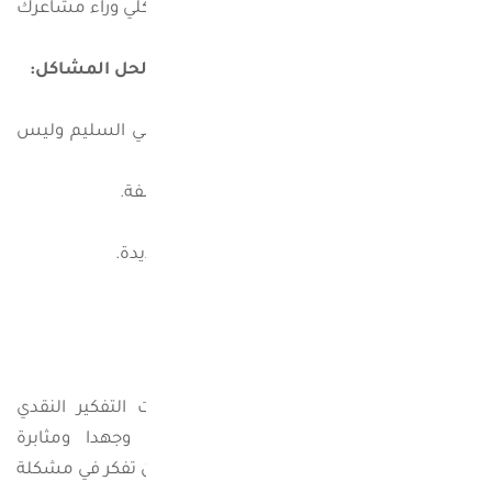
كما أنك تصبح ذا مقدرة على عدم الانجراف الكلي وراء مشاعرك
بل تجعل لديك توازن بين العاطفة والعقل.
كيف تستخدم استراتيجية التفكير النقدي لحل المشاكل:
حل المشكلات يكون عندما:
1- يكون الاعتماد على التفكير المنطقي العقلي السليم وليس
على العاطفة.
2- الأخذ في الاعتبار جميع وجهات النظر المختلفة.
3- القدرة على التفسير للمواقف المحيطة.
4- قبول الآراء والاستنتاجات والتفسيرات الجديدة.
5- القابلية لإعادة تقييم المعلومات.
6- عدم وجود تحيز لأي شخص أو نظام.
7- النظر في جميع الاحتمالات المتوقعة.
8- تجنب الحكم المتسرع على الأمور.
ومثل أي مهارة، فإن تعلم واتقان مهارات التفكير النقدي
والمنطقي لحل المشكلات يتطلب وقتا وجهدا ومثابرة
وممارسة مستمرة، لتكون على درجة وعي حين تفكر في مشكلة